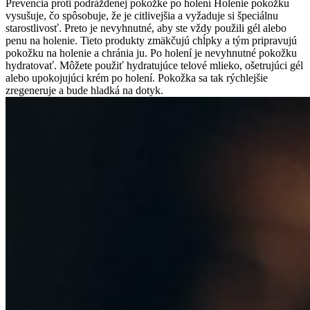
Prevencia proti podráždenej pokožke po holení Holenie pokožku
vysušuje, čo spôsobuje, že je citlivejšia a vyžaduje si špeciálnu
starostlivosť. Preto je nevyhnutné, aby ste vždy použili gél alebo
penu na holenie. Tieto produkty zmäkčujú chĺpky a tým pripravujú
pokožku na holenie a chránia ju. Po holení je nevyhnutné pokožku
hydratovať. Môžete použiť hydratujúce telové mlieko, ošetrujúci gél
alebo upokojujúci krém po holení. Pokožka sa tak rýchlejšie
zregeneruje a bude hladká na dotyk.