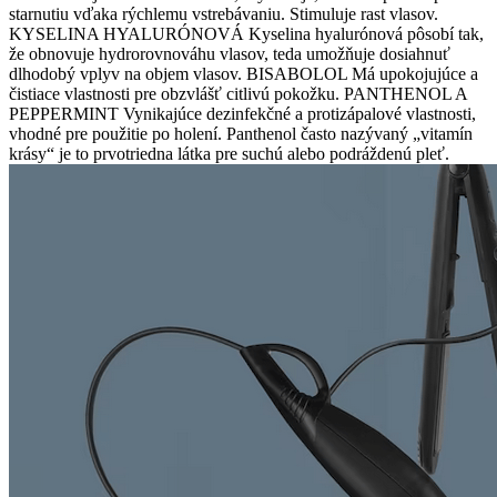
starnutiu vďaka rýchlemu vstrebávaniu. Stimuluje rast vlasov.
KYSELINA HYALURÓNOVÁ Kyselina hyalurónová pôsobí tak,
že obnovuje hydrorovnováhu vlasov, teda umožňuje dosiahnuť
dlhodobý vplyv na objem vlasov. BISABOLOL Má upokojujúce a
čistiace vlastnosti pre obzvlášť citlivú pokožku. PANTHENOL A
PEPPERMINT Vynikajúce dezinfekčné a protizápalové vlastnosti,
vhodné pre použitie po holení. Panthenol často nazývaný „vitamín
krásy“ je to prvotriedna látka pre suchú alebo podráždenú pleť.