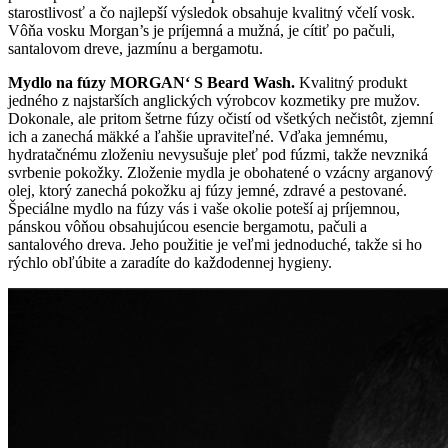
starostlivosť a čo najlepší výsledok obsahuje kvalitný včelí vosk.
Vôňa vosku Morgan’s je príjemná a mužná, je cítiť po pačuli,
santalovom dreve, jazmínu a bergamotu.
Mydlo na fúzy MORGAN‘ S Beard Wash.
Kvalitný produkt
jedného z najstarších anglických výrobcov kozmetiky pre mužov.
Dokonale, ale pritom šetrne fúzy očistí od všetkých nečistôt, zjemní
ich a zanechá mäkké a ľahšie upraviteľné. Vďaka jemnému,
hydratačnému zloženiu nevysušuje pleť pod fúzmi, takže nevzniká
svrbenie pokožky. Zloženie mydla je obohatené o vzácny arganový
olej, ktorý zanechá pokožku aj fúzy jemné, zdravé a pestované.
Špeciálne mydlo na fúzy vás i vaše okolie poteší aj príjemnou,
pánskou vôňou obsahujúcou esencie bergamotu, pačuli a
santalového dreva. Jeho použitie je veľmi jednoduché, takže si ho
rýchlo obľúbite a zaradíte do každodennej hygieny.