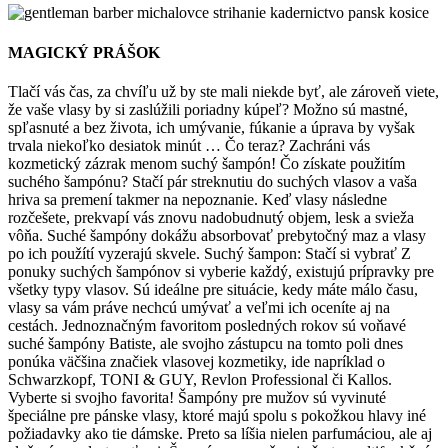
MAGICKÝ PRÁŠOK
Tlačí vás čas, za chvíľu už by ste mali niekde byť, ale zároveň viete,
že vaše vlasy by si zaslúžili poriadny kúpeľ? Možno sú mastné,
spľasnuté a bez života, ich umývanie, fúkanie a úprava by vyšak
trvala niekoľko desiatok minút … Čo teraz? Zachráni vás
kozmetický zázrak menom suchý šampón! Čo získate použitím
suchého šampónu? Stačí pár streknutiu do suchých vlasov a vaša
hriva sa premení takmer na nepoznanie. Keď vlasy následne
rozčešete, prekvapí vás znovu nadobudnutý objem, lesk a svieža
vôňa. Suché šampóny dokážu absorbovať prebytočný maz a vlasy
po ich použítí vyzerajú skvele. Suchý šampon: Stačí si vybrať Z
ponuky suchých šampónov si vyberie každý, existujú prípravky pre
všetky typy vlasov. Sú ideálne pre situácie, kedy máte málo času,
vlasy sa vám práve nechcú umývať a veľmi ich oceníte aj na
cestách. Jednoznačným favoritom posledných rokov sú voňavé
suché šampóny Batiste, ale svojho zástupcu na tomto poli dnes
ponúka väčšina značiek vlasovej kozmetiky, ide napríklad o
Schwarzkopf, TONI & GUY, Revlon Professional či Kallos.
Vyberte si svojho favorita! Šampóny pre mužov sú vyvinuté
špeciálne pre pánske vlasy, ktoré majú spolu s pokožkou hlavy iné
požiadavky ako tie dámske. Preto sa líšia nielen parfumáciou, ale aj