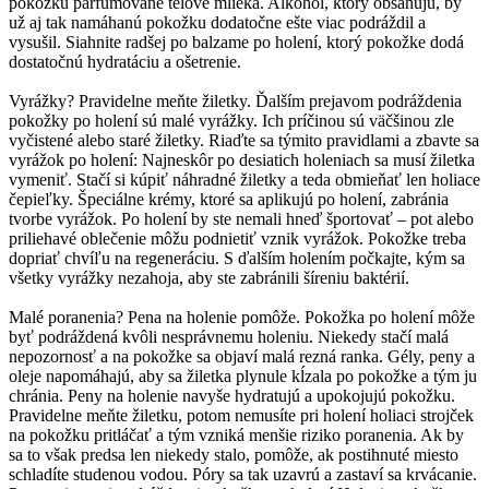
pokožku parfumované telové mlieka. Alkohol, ktorý obsahujú, by
už aj tak namáhanú pokožku dodatočne ešte viac podráždil a
vysušil. Siahnite radšej po balzame po holení, ktorý pokožke dodá
dostatočnú hydratáciu a ošetrenie.
Vyrážky? Pravidelne meňte žiletky. Ďalším prejavom podráždenia
pokožky po holení sú malé vyrážky. Ich príčinou sú väčšinou zle
vyčistené alebo staré žiletky. Riaďte sa týmito pravidlami a zbavte sa
vyrážok po holení: Najneskôr po desiatich holeniach sa musí žiletka
vymeniť. Stačí si kúpiť náhradné žiletky a teda obmieňať len holiace
čepieľky. Špeciálne krémy, ktoré sa aplikujú po holení, zabránia
tvorbe vyrážok. Po holení by ste nemali hneď športovať – pot alebo
priliehavé oblečenie môžu podnietiť vznik vyrážok. Pokožke treba
dopriať chvíľu na regeneráciu. S ďalším holením počkajte, kým sa
všetky vyrážky nezahoja, aby ste zabránili šíreniu baktérií.
Malé poranenia? Pena na holenie pomôže. Pokožka po holení môže
byť podráždená kvôli nesprávnemu holeniu. Niekedy stačí malá
nepozornosť a na pokožke sa objaví malá rezná ranka. Gély, peny a
oleje napomáhajú, aby sa žiletka plynule kĺzala po pokožke a tým ju
chránia. Peny na holenie navyše hydratujú a upokojujú pokožku.
Pravidelne meňte žiletku, potom nemusíte pri holení holiaci strojček
na pokožku pritláčať a tým vzniká menšie riziko poranenia. Ak by
sa to však predsa len niekedy stalo, pomôže, ak postihnuté miesto
schladíte studenou vodou. Póry sa tak uzavrú a zastaví sa krvácanie.