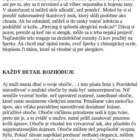
ani pre to, aby sa ti nevrástol a už vôbec nepomáha k hojeniu rany.
V skutočnosti si môžeš skôr uškodiť, než pomôcť. Mohol by si si
porušiť nahromadený tkanivový mok, ktorý slúži podobne ako
chrasta. Ak ho odstrániš, môžeš si do ranky vniesť infekciu a
podráždiť si kožu. „Piercing ti spôsobí alergickú reakciu!“ Dávaj si
pozor, pretože aj keď nie si alergik, môže sa u teba nejaká prejaviť.
Najčastejšie telo reaguje na dezinfekčné roztoky či kov použitý na
šperky. Ak chceš mať úplnú istotu, zvoľ šperky z chirurgickej ocele,
bioplastu či titánu, ktoré sú vhodné aj pre alergikov.
KAŽDÝ DETAIL ROZHODUJE
Aj muži musia dbať o svoje obočie… ( toto písala žena ). Pravidelná
starostlivosť o mužské obočie by mala byť samozrejmosťou. Nič
nemôže vyzerať horšie, než uprostred zrastené, zanedbané obočie,
ktoré rastie nesúmerne všetkými smermi. Prinášame vám niekoľko
tipov, ako vďaka pravidelnej starostlivosti dosiahnuť krásne,
príťažlivé obočie. Obočie väčšinou prirodzene sedí k typu tváre,
preto nie je, a to zvlášť u mužov, nutné príliš zasahovať pinzetou
kvôli úprave. Obočie je vhodné len vytvarovať tak, aby pôsobilo čo
najprirodzenejším dojmom. Obočie môžete tiež prispôsobiť svojmu
štýlu. Pokiaľ dávate napríklad prednosť nedbalej elegancii, môžete