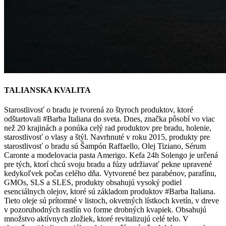
TALIANSKA KVALITA
Starostlivosť o bradu je tvorená zo štyroch produktov, ktoré
odštartovali #Barba Italiana do sveta. Dnes, značka pôsobí vo viac
než 20 krajinách a ponúka celý rad produktov pre bradu, holenie,
starostlivosť o vlasy a štýl. Navrhnuté v roku 2015, produkty pre
starostlivosť o bradu sú Šampón Raffaello, Olej Tiziano, Sérum
Caronte a modelovacia pasta Amerigo. Kefa 24h Solengo je určená
pre tých, ktorí chcú svoju bradu a fúzy udržiavať pekne upravené
kedykoľvek počas celého dňa. Vytvorené bez parabénov, parafínu,
GMOs, SLS a SLES, produkty obsahujú vysoký podiel
esenciálnych olejov, ktoré sú základom produktov #Barba Italiana.
Tieto oleje sú prítomné v listoch, okvetných lístkoch kvetín, v dreve
v pozoruhodných rastlín vo forme drobných kvapiek. Obsahujú
množstvo aktívnych zložiek, ktoré revitalizujú celé telo. V