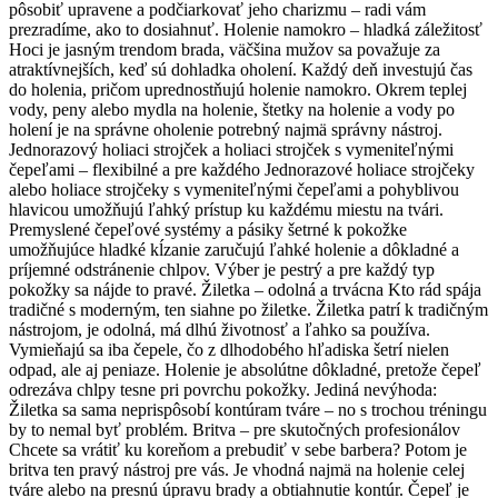
pôsobiť upravene a podčiarkovať jeho charizmu – radi vám
prezradíme, ako to dosiahnuť. Holenie namokro – hladká záležitosť
Hoci je jasným trendom brada, väčšina mužov sa považuje za
atraktívnejších, keď sú dohladka oholení. Každý deň investujú čas
do holenia, pričom uprednostňujú holenie namokro. Okrem teplej
vody, peny alebo mydla na holenie, štetky na holenie a vody po
holení je na správne oholenie potrebný najmä správny nástroj.
Jednorazový holiaci strojček a holiaci strojček s vymeniteľnými
čepeľami – flexibilné a pre každého Jednorazové holiace strojčeky
alebo holiace strojčeky s vymeniteľnými čepeľami a pohyblivou
hlavicou umožňujú ľahký prístup ku každému miestu na tvári.
Premyslené čepeľové systémy a pásiky šetrné k pokožke
umožňujúce hladké kĺzanie zaručujú ľahké holenie a dôkladné a
príjemné odstránenie chlpov. Výber je pestrý a pre každý typ
pokožky sa nájde to pravé. Žiletka – odolná a trvácna Kto rád spája
tradičné s moderným, ten siahne po žiletke. Žiletka patrí k tradičným
nástrojom, je odolná, má dlhú životnosť a ľahko sa používa.
Vymieňajú sa iba čepele, čo z dlhodobého hľadiska šetrí nielen
odpad, ale aj peniaze. Holenie je absolútne dôkladné, pretože čepeľ
odrezáva chlpy tesne pri povrchu pokožky. Jediná nevýhoda:
Žiletka sa sama neprispôsobí kontúram tváre – no s trochou tréningu
by to nemal byť problém. Britva – pre skutočných profesionálov
Chcete sa vrátiť ku koreňom a prebudiť v sebe barbera? Potom je
britva ten pravý nástroj pre vás. Je vhodná najmä na holenie celej
tváre alebo na presnú úpravu brady a obtiahnutie kontúr. Čepeľ je