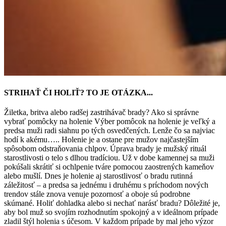
STRIHAŤ ČI HOLIŤ? TO JE OTÁZKA...
Žiletka, britva alebo radšej zastrihávač brady? Ako si správne
vybrať pomôcky na holenie Výber pomôcok na holenie je veľký a
predsa muži radi siahnu po tých osvedčených. Lenže čo sa najviac
hodí k akému….. Holenie je a ostane pre mužov najčastejším
spôsobom odstraňovania chlpov. Úprava brady je mužský rituál
starostlivosti o telo s dlhou tradíciou. Už v dobe kamennej sa muži
pokúšali skrátiť si ochlpenie tváre pomocou zaostrených kameňov
alebo mušlí. Dnes je holenie aj starostlivosť o bradu rutinná
záležitosť – a predsa sa jednému i druhému s príchodom nových
trendov stále znova venuje pozornosť a oboje sú podrobne
skúmané. Holiť dohladka alebo si nechať narásť bradu? Dôležité je,
aby bol muž so svojím rozhodnutím spokojný a v ideálnom prípade
zladil štýl holenia s účesom. V každom prípade by mal jeho výzor