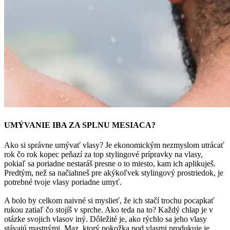
UMÝVANIE IBA ZA SPLNU MESIACA?
Ako si správne umývať vlasy? Je ekonomickým nezmyslom utrácať
rok čo rok kopec peňazí za top stylingové prípravky na vlasy,
pokiaľ sa poriadne nestaráš presne o to miesto, kam ich aplikuješ.
Predtým, než sa načiahneš pre akýkoľvek stylingový prostriedok, je
potrebné tvoje vlasy poriadne umyť.
A bolo by celkom naivné si myslieť, že ich stačí trochu pocapkať
rukou zatiaľ čo stojíš v sprche. Ako teda na to? Každý chlap je v
otázke svojich vlasov iný. Dôležité je, ako rýchlo sa jeho vlasy
stávajú mastnými. Maz, ktorý pokožka pod vlasmi produkuje je