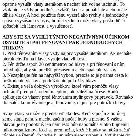
opatrne vysušiť vlasy uterákom a nechať ich voľne uschnúť. To
však nie je vždy pohodlné – zvlášť, keď sa ponáhľate alebo máte
dlhšie vlasy. A hoci použitie fénu vyzerá ako rýchly a jednoduchý
spôsob vysúšania vlasov, horúci vzduch môže vlasy poškodiť či
spôsobiť ich lámavosť a vysušenosť.
ABY STE SA VYHLI TÝMTO NEGATÍVNYM ÚČINKOM,
OSVOJTE SI PRI FÉNOVANÍ PÁR JEDNODUCHÝCH
TRIKOV:
1. Pred fénovaním vlasy vždy najprv vysušte uterákom. Ak necháte
uterák chvíľu na hlave, vysaje viac vlhkosti.
2. Fén držte aspoň 20 centimetrov od hlavy a pri fénovaní s ním
pohybujte, aby ste predišli presušeniu alebo spáleniu vlasov.
3. Nezapínajte fén na najvyšší výkon, pretože to je priama cesta k
poškodeniu vlasov a podráždeniu pokožky hlavy.
4. Existuje veľa dobrých výrobkov, ktoré vám pomôžu vlasy
ochrániť pred poškodením teplom, ale záleží na účese. Radšej
aplikujete do vlasov pred fénovaním stylingový prípravok. Rovnako
dôležité ako umývanie je aj fénovanie, najmä pre pokožku hlavy.
Svoje vlasy si môžete predstaviť ako les. Keď zaprší a z horúcej
zeme stúpa para, z machu začnú pučať huby a plesne. S vašou
hlavou je to podobné, len namiesto húb napomáha vlhko bujneniu
mikroorganizmov. Keď sa premnožia, kožné bunky sa môžu začať
rýchlejšie štiepiť, čo vedie k lupinám alebo svrbeniu. Vyfúkanie do