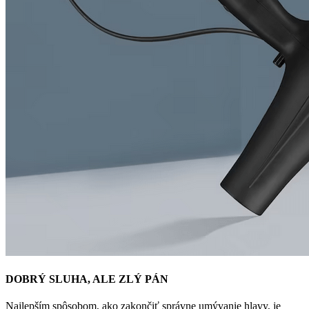
DOBRÝ SLUHA, ALE ZLÝ PÁN
Najlepším spôsobom, ako zakončiť správne umývanie hlavy, je