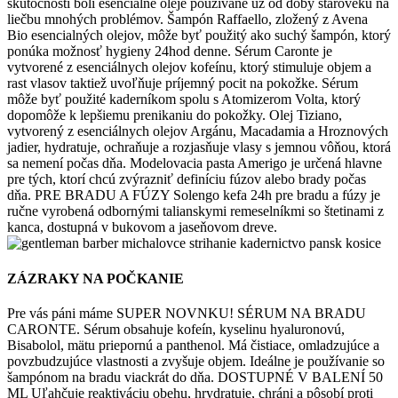
skutočnosti boli esenciálne oleje používané už od doby staroveku na
liečbu mnohých problémov. Šampón Raffaello, zložený z Avena
Bio esencialných olejov, môže byť použitý ako suchý šampón, ktorý
ponúka možnosť hygieny 24hod denne. Sérum Caronte je
vytvorené z esenciálnych olejov kofeínu, ktorý stimuluje objem a
rast vlasov taktiež uvoľňuje príjemný pocit na pokožke. Sérum
môže byť použité kaderníkom spolu s Atomizerom Volta, ktorý
dopomôže k lepšiemu prenikaniu do pokožky. Olej Tiziano,
vytvorený z esenciálnych olejov Argánu, Macadamia a Hroznových
jadier, hydratuje, ochraňuje a rozjasňuje vlasy s jemnou vôňou, ktorá
sa nemení počas dňa. Modelovacia pasta Amerigo je určená hlavne
pre tých, ktorí chcú zvýrazniť definíciu fúzov alebo brady počas
dňa. PRE BRADU A FÚZY Solengo kefa 24h pre bradu a fúzy je
ručne vyrobená odbornými talianskymi remeselníkmi so štetinami z
kanca, dostupná v bukovom a jaseňovom dreve.
ZÁZRAKY NA POČKANIE
Pre vás páni máme SUPER NOVNKU! SÉRUM NA BRADU
CARONTE. Sérum obsahuje kofeín, kyselinu hyaluronovú,
Bisabolol, mätu priepornú a panthenol. Má čistiace, omladzujúce a
povzbudzujúce vlastnosti a zvyšuje objem. Ideálne je používanie so
šampónom na bradu viackrát do dňa. DOSTUPNÉ V BALENÍ 50
ML Uľahčuje reaktiváciu obehu, hrydratuje, chráni a pôsobí proti