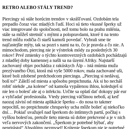
RETRO ALEBO STÁLY TREND?
Piercingy sú stále horúcim trendov v skrášľovaní. Ozdobám tela
prepadlo čoraz viac mladých ľudí. Hoci sú tieto vkusné šperky už
viac integrované do spoločnosti, než tomu bolo na prahu milénia,
stále sa môžeš stretnúť s mýtmi a polopravdami, ktoré ti na tento
trend môžu rodičia či starší kamoši povedať. Vybrali sme tie
najčastejšie mýty, tak sa pozri s nami na to, čo je pravda a čo nie. A
mimochodom, piercing nie je výstrelok módy za posledných 30
rokov! Prvé zmienky o týchto kontroverzných ozdobách pochádzajú
z mladšej doby kamennej a našli sa na území Afriky. Najstarší
zachovaný objav pochádza z rakúskych Álp – istá múmia muža
prezývaného Ötzi, ktorá má vyše 5000 rokov, mala zachované uši,
ktoré boli zdobené predchodcom piercingu. „Piercing si nedávaj,
bolí to!“ Záleží od miesta a spôsobu prepichnutia. Ak si ho necháš
robiť niekde „na kolene“ od kamoša vypálenou ihlou, koleduješ si
nie len o bolesť ale aj o infekciu. Určite sa oplatí dať dokopy pár eur
a vyhľadať profesionála. Vtedy piercing väčšinou nebolí, aj keď
naozaj závisí od miesta aplikácie šperku – do nosa to takmer
nepocítiš, no prepichnutie chrupavky ucha môže bolieť aj niekoľko
dní… Pokiaľ uvažuješ nad šperkom do intímnych partií, počítaj s
vyššou bolesťou, pretože tieto miesta sú dobre prekrvené a je v nich
veľa nervových zakončení. „Šperkom je potrebné hýbať, aby
neprirástol“ Absolútny nezmysel! Krútenie šperkom nie je potrebné