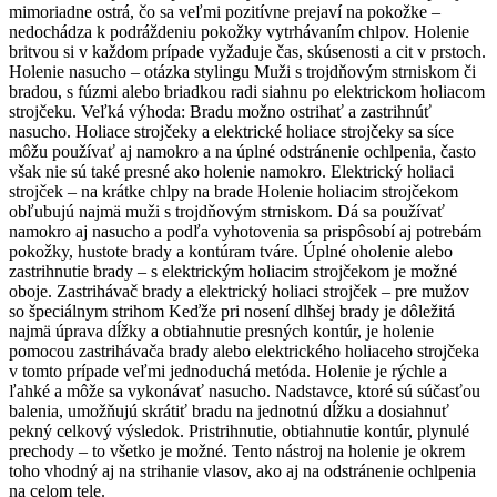
mimoriadne ostrá, čo sa veľmi pozitívne prejaví na pokožke –
nedochádza k podráždeniu pokožky vytrhávaním chlpov. Holenie
britvou si v každom prípade vyžaduje čas, skúsenosti a cit v prstoch.
Holenie nasucho – otázka stylingu Muži s trojdňovým strniskom či
bradou, s fúzmi alebo briadkou radi siahnu po elektrickom holiacom
strojčeku. Veľká výhoda: Bradu možno ostrihať a zastrihnúť
nasucho. Holiace strojčeky a elektrické holiace strojčeky sa síce
môžu používať aj namokro a na úplné odstránenie ochlpenia, často
však nie sú také presné ako holenie namokro. Elektrický holiaci
strojček – na krátke chlpy na brade Holenie holiacim strojčekom
obľubujú najmä muži s trojdňovým strniskom. Dá sa používať
namokro aj nasucho a podľa vyhotovenia sa prispôsobí aj potrebám
pokožky, hustote brady a kontúram tváre. Úplné oholenie alebo
zastrihnutie brady – s elektrickým holiacim strojčekom je možné
oboje. Zastrihávač brady a elektrický holiaci strojček – pre mužov
so špeciálnym strihom Keďže pri nosení dlhšej brady je dôležitá
najmä úprava dĺžky a obtiahnutie presných kontúr, je holenie
pomocou zastrihávača brady alebo elektrického holiaceho strojčeka
v tomto prípade veľmi jednoduchá metóda. Holenie je rýchle a
ľahké a môže sa vykonávať nasucho. Nadstavce, ktoré sú súčasťou
balenia, umožňujú skrátiť bradu na jednotnú dĺžku a dosiahnuť
pekný celkový výsledok. Pristrihnutie, obtiahnutie kontúr, plynulé
prechody – to všetko je možné. Tento nástroj na holenie je okrem
toho vhodný aj na strihanie vlasov, ako aj na odstránenie ochlpenia
na celom tele.