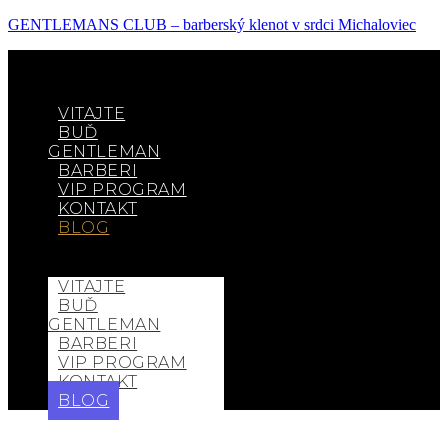
GENTLEMANS CLUB – barberský klenot v srdci Michaloviec
VITAJTE
BUĎ
GENTLEMAN
BARBERI
VIP PROGRAM
KONTAKT
BLOG
VITAJTE
BUĎ
GENTLEMAN
BARBERI
VIP PROGRAM
KONTAKT
BLOG