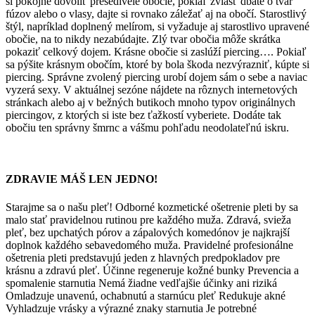
si pokojne dovoliť prešedivelé obočie, pokiaľ zvlášť dbáte o tvar
fúzov alebo o vlasy, dajte si rovnako záležať aj na obočí. Starostlivý
štýl, napríklad doplnený melírom, si vyžaduje aj starostlivo upravené
obočie, na to nikdy nezabúdajte. Zlý tvar obočia môže skrátka
pokaziť celkový dojem. Krásne obočie si zaslúží piercing…. Pokiaľ
sa pýšite krásnym obočím, ktoré by bola škoda nezvýrazniť, kúpte si
piercing. Správne zvolený piercing urobí dojem sám o sebe a naviac
vyzerá sexy. V aktuálnej sezóne nájdete na rôznych internetových
stránkach alebo aj v bežných butikoch mnoho typov originálnych
piercingov, z ktorých si iste bez ťažkostí vyberiete. Dodáte tak
obočiu ten správny šmrnc a vášmu pohľadu neodolateľnú iskru.
ZDRAVIE MÁŠ LEN JEDNO!
Starajme sa o našu pleť! Odborné kozmetické ošetrenie pleti by sa
malo stať pravidelnou rutinou pre každého muža. Zdravá, svieža
pleť, bez upchatých pórov a zápalových komedónov je najkrajší
doplnok každého sebavedomého muža. Pravidelné profesionálne
ošetrenia pleti predstavujú jeden z hlavných predpokladov pre
krásnu a zdravú pleť. Účinne regeneruje kožné bunky Prevencia a
spomalenie starnutia Nemá žiadne vedľajšie účinky ani riziká
Omladzuje unavenú, ochabnutú a starnúcu pleť Redukuje akné
Vyhladzuje vrásky a výrazné znaky starnutia Je potrebné