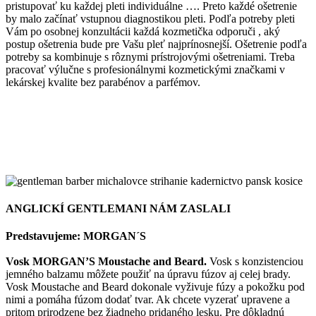
pristupovať ku každej pleti individuálne …. Preto každé ošetrenie
by malo začínať vstupnou diagnostikou pleti. Podľa potreby pleti
Vám po osobnej konzultácii každá kozmetička odporuči , aký
postup ošetrenia bude pre Vašu pleť najprínosnejší. Ošetrenie podľa
potreby sa kombinuje s rôznymi prístrojovými ošetreniami. Treba
pracovať výlučne s profesionálnymi kozmetickými značkami v
lekárskej kvalite bez parabénov a parfémov.
ANGLICKÍ GENTLEMANI NÁM ZASLALI
Predstavujeme: MORGAN´S
Vosk MORGAN’S Moustache and Beard.
Vosk s konzistenciou
jemného balzamu môžete použiť na úpravu fúzov aj celej brady.
Vosk Moustache and Beard dokonale vyživuje fúzy a pokožku pod
nimi a pomáha fúzom dodať tvar. Ak chcete vyzerať upravene a
pritom prirodzene bez žiadneho pridaného lesku. Pre dôkladnú