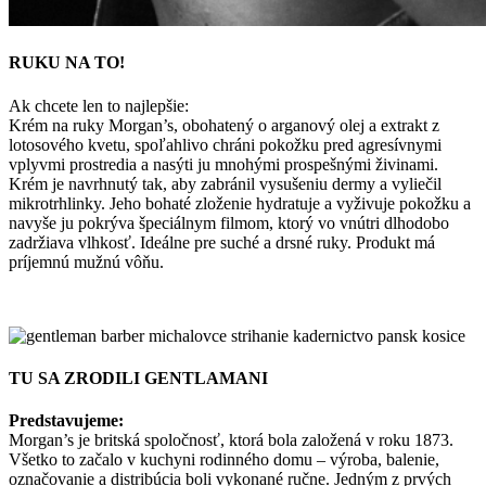
RUKU NA TO!
Ak chcete len to najlepšie:
Krém na ruky Morgan’s, obohatený o arganový olej a extrakt z
lotosového kvetu, spoľahlivo chráni pokožku pred agresívnymi
vplyvmi prostredia a nasýti ju mnohými prospešnými živinami.
Krém je navrhnutý tak, aby zabránil vysušeniu dermy a vyliečil
mikrotrhlinky. Jeho bohaté zloženie hydratuje a vyživuje pokožku a
navyše ju pokrýva špeciálnym filmom, ktorý vo vnútri dlhodobo
zadržiava vlhkosť. Ideálne pre suché a drsné ruky. Produkt má
príjemnú mužnú vôňu.
TU SA ZRODILI GENTLAMANI
Predstavujeme:
Morgan’s je britská spoločnosť, ktorá bola založená v roku 1873.
Všetko to začalo v kuchyni rodinného domu – výroba, balenie,
označovanie a distribúcia boli vykonané ručne. Jedným z prvých