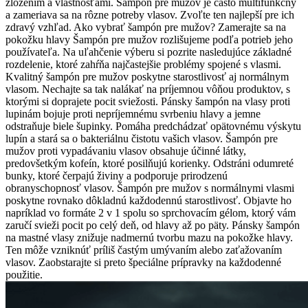
zložením a vlastnosťami. Šampón pre mužov je často multifunkčný
a zameriava sa na rôzne potreby vlasov. Zvoľte ten najlepší pre ich
zdravý vzhľad. Ako vybrať šampón pre mužov? Zamerajte sa na
pokožku hlavy Šampón pre mužov rozlišujeme podľa potrieb jeho
používateľa. Na uľahčenie výberu si pozrite nasledujúce základné
rozdelenie, ktoré zahŕňa najčastejšie problémy spojené s vlasmi.
Kvalitný šampón pre mužov poskytne starostlivosť aj normálnym
vlasom. Nechajte sa tak nalákať na príjemnou vôňou produktov, s
ktorými si doprajete pocit sviežosti. Pánsky šampón na vlasy proti
lupinám bojuje proti nepríjemnému svrbeniu hlavy a jemne
odstraňuje biele šupinky. Pomáha predchádzať opätovnému výskytu
lupín a stará sa o bakteriálnu čistotu vašich vlasov. Šampón pre
mužov proti vypadávaniu vlasov obsahuje účinné látky,
predovšetkým kofeín, ktoré posilňujú korienky. Odstráni odumreté
bunky, ktoré čerpajú živiny a podporuje prirodzenú
obranyschopnosť vlasov. Šampón pre mužov s normálnymi vlasmi
poskytne rovnako dôkladnú každodennú starostlivosť. Objavte ho
napríklad vo formáte 2 v 1 spolu so sprchovacím gélom, ktorý vám
zaručí svieži pocit po celý deň, od hlavy až po päty. Pánsky šampón
na mastné vlasy znižuje nadmernú tvorbu mazu na pokožke hlavy.
Ten môže vzniknúť príliš častým umývaním alebo zaťažovaním
vlasov. Zaobstarajte si preto špeciálne prípravky na každodenné
použitie.