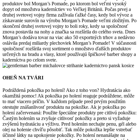
produktov bol Morgan’s Pomade, po ktorom bol veľmi vysoký
dopyt od množstva kaderníctiev vo Veľkej Británii. Počas prvej a
druhej svetovej vojny firma zažívala ťažké časy, kedy bol vývoz a
získavanie surovín na výrobu Morgan’s Pomade veľmi zložitým. Po
skončení druhej svetovej vojny to boli roky, kedy sa spoločnosť
znova postavila na nohy a značka sa rozšírila do celého sveta. Dnes
Morgan’s dodáva tovar na viac ako 50 exportných trhov a nedávno
oslávila predaj miliardy plechoviek Morgan’s Pomade! V súčasnosti
spoločnosť rozšírila svoj sortiment o množstvo ďalších produktov
určených na bradu a vlasy, ktoré používajú špičkové barber shopy a
kaderníctva po celom svete.
OHEŇ NA TVÁRI
Podráždená pokožka po holení! Ako z toho von? Hydratácia ako
okamžitá pomoc! Ak pokožka po holení reaguje podráždene, môže
to mať viacero príčin. V každom prípade pred prvým použitím
otestujte znášanlivosť produktu na pokožke. Ak je pokožka po
holení začervenaná: Použite špeciálne produkty pre citlivú pokožku:
Častým holením sa zvyšuje citlivosť pokožky a preto si vyžaduje
zvýšenú hydratáciu a výživu. Pred holením nechajte penu, gél alebo
olej na holenie chvíľu pôsobiť. Tak môže pokožka lepšie vstrebať
účinné látky na upokojenie pokožky. Po holení nenanášajte na