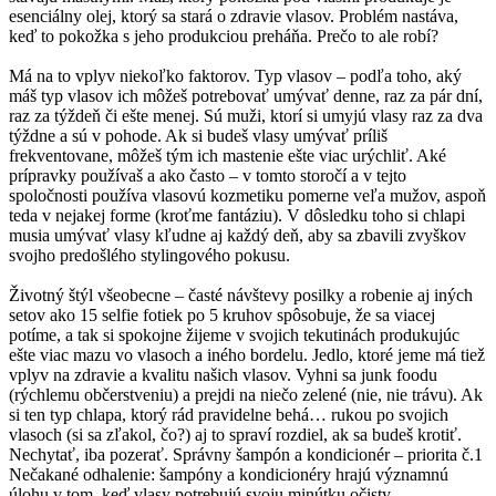
esenciálny olej, ktorý sa stará o zdravie vlasov. Problém nastáva,
keď to pokožka s jeho produkciou preháňa. Prečo to ale robí?
Má na to vplyv niekoľko faktorov. Typ vlasov – podľa toho, aký
máš typ vlasov ich môžeš potrebovať umývať denne, raz za pár dní,
raz za týždeň či ešte menej. Sú muži, ktorí si umyjú vlasy raz za dva
týždne a sú v pohode. Ak si budeš vlasy umývať príliš
frekventovane, môžeš tým ich mastenie ešte viac urýchliť. Aké
prípravky používaš a ako často – v tomto storočí a v tejto
spoločnosti používa vlasovú kozmetiku pomerne veľa mužov, aspoň
teda v nejakej forme (kroťme fantáziu). V dôsledku toho si chlapi
musia umývať vlasy kľudne aj každý deň, aby sa zbavili zvyškov
svojho predošlého stylingového pokusu.
Životný štýl všeobecne – časté návštevy posilky a robenie aj iných
setov ako 15 selfie fotiek po 5 kruhov spôsobuje, že sa viacej
potíme, a tak si spokojne žijeme v svojich tekutinách produkujúc
ešte viac mazu vo vlasoch a iného bordelu. Jedlo, ktoré jeme má tiež
vplyv na zdravie a kvalitu našich vlasov. Vyhni sa junk foodu
(rýchlemu občerstveniu) a prejdi na niečo zelené (nie, nie trávu). Ak
si ten typ chlapa, ktorý rád pravidelne behá… rukou po svojich
vlasoch (si sa zľakol, čo?) aj to spraví rozdiel, ak sa budeš krotiť.
Nechytať, iba pozerať. Správny šampón a kondicionér – priorita č.1
Nečakané odhalenie: šampóny a kondicionéry hrajú významnú
úlohu v tom, keď vlasy potrebujú svoju minútku očisty.